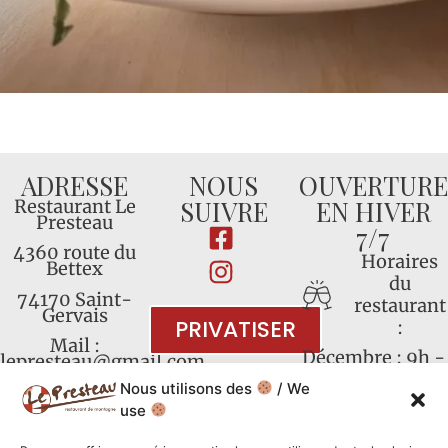
ADRESSE
NOUS
OUVERTURE
SUIVRE
EN HIVER
Restaurant Le
Presteau
7/7
4360 route du
Horaires
Bettex
du
74170 Saint-
restaurant
Gervais
PRIVATISER
:
Mail :
Décembre : 9h -
lepresteau@gmail.com
16h30
Nous utilisons des
/ We
Tél :
04 50 93 10
89
Janvier : 9h -
use
17h
Mentions légales et politique de confidentialité